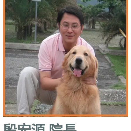
殷宏源 院長